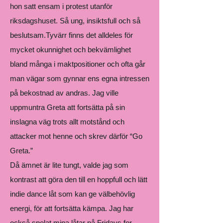
hon satt ensam i protest utanför
riksdagshuset. Så ung, insiktsfull och så
beslutsam.Tyvärr finns det alldeles för
mycket okunnighet och bekvämlighet
bland många i maktpositioner och ofta går
man vägar som gynnar ens egna intressen
på bekostnad av andras. Jag ville
uppmuntra Greta att fortsätta på sin
inslagna väg trots allt motstånd och
attacker mot henne och skrev därför “Go
Greta.”
Då ämnet är lite tungt, valde jag som
kontrast att göra den till en hoppfull och lätt
indie dance låt som kan ge välbehövlig
energi, för att fortsätta kämpa. Jag har
också spelat mina låtar på Fridays for