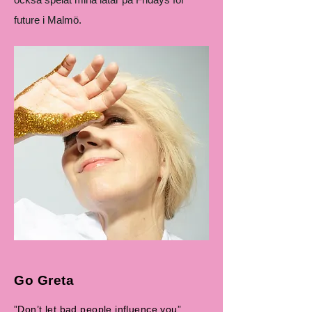
future i Malmö.
Go Greta
”Don’t let bad people influence you”