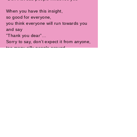
When you have this insight,
so good for everyone,
you think everyone will run towards you
and say
”Thank you dear”…
Sorry to say, don’t expect it from anyone,
too many silly people around…
At least you discovered early how people
are
I want to encourage you to go on
on your chosen way (don’t let them don’t
don’t don’t)
no matter all bad comments,
and what stupid people say (don’t let
them don’t don’t don’t)
you gain so much time when you know
how people are are are. Please continue
to go and please go far